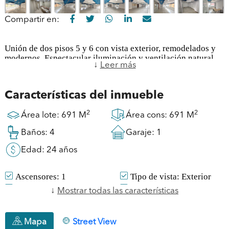
Compartir en:
Unión de dos pisos 5 y 6 con vista exterior, remodelados y
modernos. Espectacular iluminación y ventilación natural,
↓
Leer más
dos ascensores directos, recepción, espacios abiertos y un
espacio amplio central con planta libre. Espacios fáciles
para distribuir según las necesidades actuales . Cuenta con
Características del inmueble
cocina y cafetería interna y batería de baños interna. Posee
10 parqueaderos privados más 15 para visitantes, El edificio
2
2
Área lote: 691 M
Área cons: 691 M
cuenta con planta eléctrica de suplencia total y transferencia
automática, tanques de agua y vigilancia 24 horas.
Baños: 4
Garaje: 1
Edad: 24 años
Ascensores: 1
Tipo de vista: Exterior
Niveles: 1
Balcones: 1
↓
Mostrar todas las características
Cocina: Cocineta
Baños: 4
Tipo de piso: Mármol
Vigilancia: 24 horas
Mapa
Street View
Citófono: SI
Parqueaderos: 1