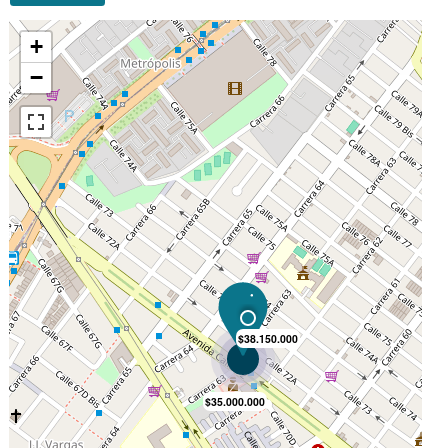
Parques: SI
Iglesias: SI
Área urbana: SI
Hospitales: SI
Transporte público: SI
Supermercados: SI
Centros comerciales: SI
Colegios: SI
Universidades: SI
Vía principal: SI
Restaurantes: SI
Zona industrial: SI
Zona residencial: SI