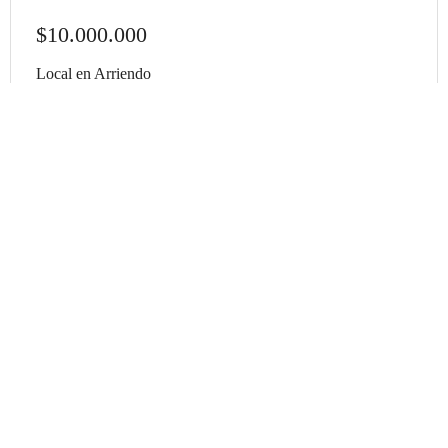
$10.000.000
Local en Arriendo
0qj0a
Bogota D.C
Bogotá
,
La Esperanza
2
154 m
Más información
Contacto