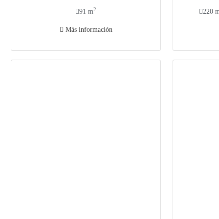
2
91 m
220 
Más información