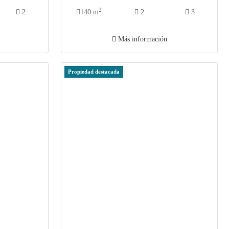
2
2
140 m
2
3
Más información
Propiedad destacada