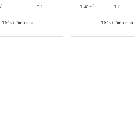
2
2
m
2
140 m
1
Más información
Más información